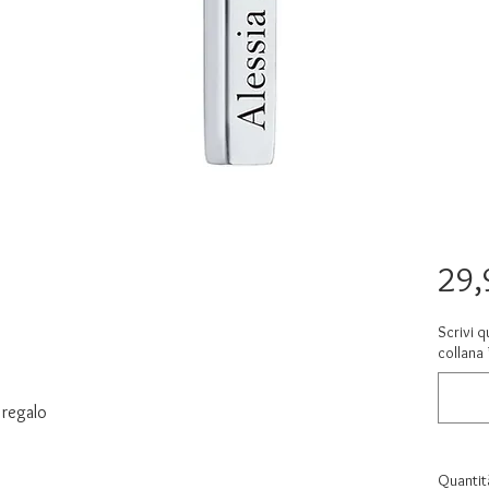
29,
Scrivi q
collana
r
 regalo
Quantit