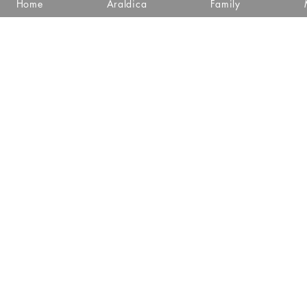
Home
Araldica
Family