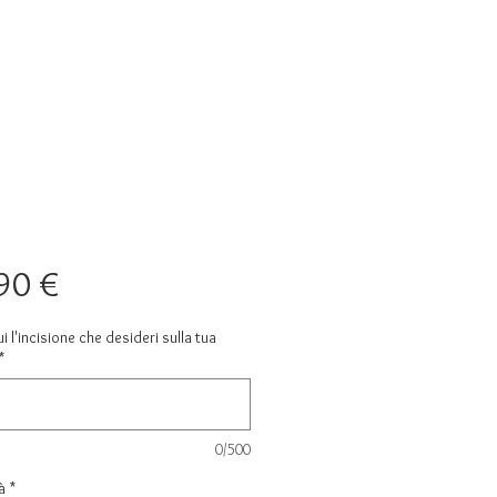
Prezzo
90 €
ui l'incisione che desideri sulla tua
*
0/500
à
*