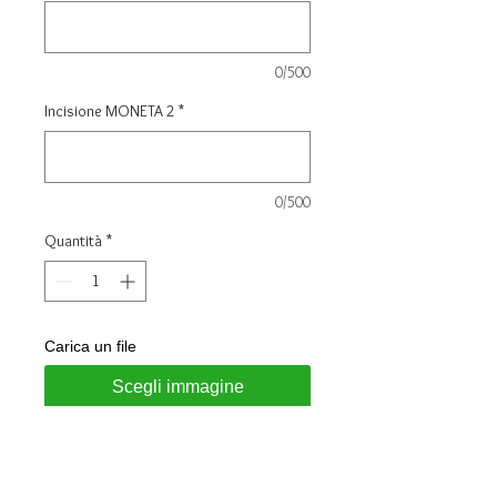
0/500
Incisione MONETA 2
*
0/500
Quantità
*
Carica un file
Scegli immagine
Aggiungi al carrello