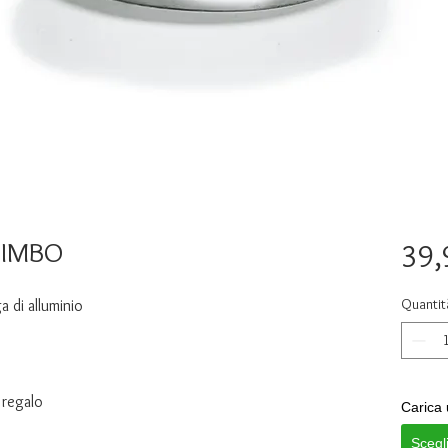
 BIMBO
39,
Quantit
a di alluminio
 regalo
Carica 
Scegl