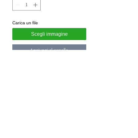
Carica un file
Scegli immagine
Aggiungi al carrello
Bracciale rigido in acciao con
moneta incisa
Personalizzabile con nomi su
richiesta sul retro
Gioiello consegnato in confezione
regalo e garanzia di autenticità