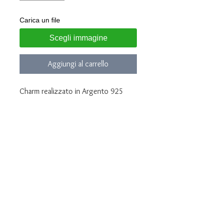
Carica un file
Scegli immagine
Aggiungi al carrello
Charm realizzato in Argento 925
Personalizzabile con foto
Dopo l'acquisto invia la foto che
desideri riprodurre all'indirizzo email
lunawebstore@live.it
oppure al numero whatsapp
3935682444
E' possibile incidere una piccola
dedica sul retro