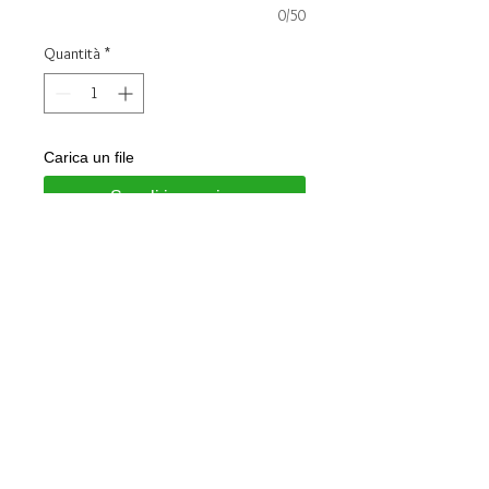
0/50
Quantità
*
Carica un file
Scegli immagine
Aggiungi al carrello
Bracciali realizzati in acciao e
caucciù
Personalizzabili con incisione su
richiesta
Gioielli consegnati in confezione