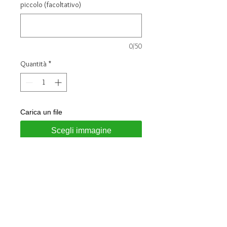
piccolo (facoltativo)
0/50
Quantità
*
Carica un file
Scegli immagine
Aggiungi al carrello
Coppia di fedine in argento 925
Altezza 4.5 mm
Incisione interna inclusa nel prezzo
Disponibili tutte le misure