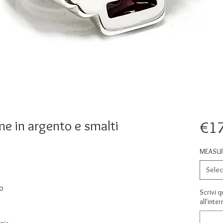
e in argento e smalti
€1
MEASU
Selec
o
Scrivi q
all'inte