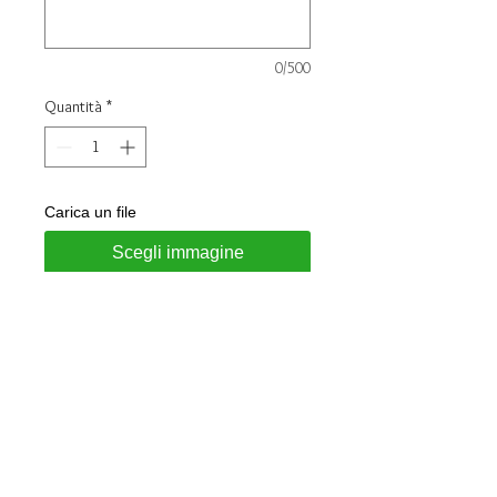
0/500
Quantità
*
Carica un file
Scegli immagine
Aggiungi al carrello
Collana realizzata in argento 925
Personalizzabile con Family su
richiesta