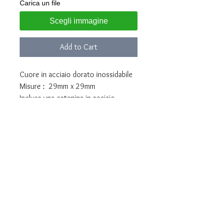
Carica un file
Scegli immagine
Add to Cart
Cuore in acciaio dorato inossidabile
Misure : 29mm x 29mm
Inclusa una catenina in acciaio.
Personalizzabile con foto a colori
Personalizzabile con foto a colori in
HD -
Top Quality - Resistente a graffi,
acqua, profumi in genere.
Lunga durata assicurata.
Allega la foto con cui realizzare il
pendente durante l'ordine