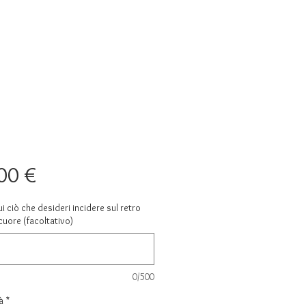
Prezzo
00 €
ui ciò che desideri incidere sul retro
cuore (facoltativo)
0/500
à
*