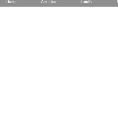
Home
Araldica
Family