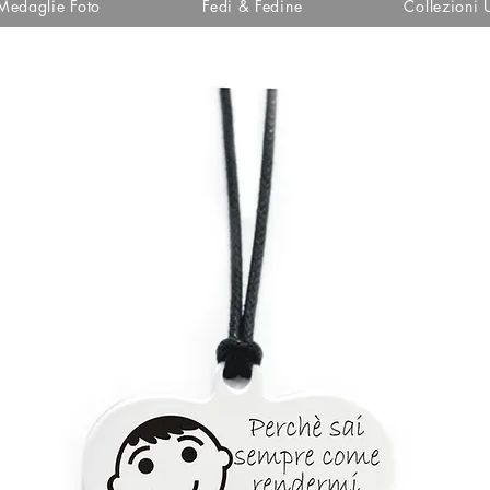
Medaglie Foto
Fedi & Fedine
Collezioni