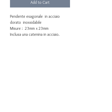
Add to Cart
Pendente esagonale in acciaio
dorato inossidabile
Misure : 23mm x 23mm
Inclusa una catenina in acciaio.
Personalizzabile con foto a colori
Personalizzabile con foto a colori in
HD -
Top Quality - Resistente a graffi,
acqua, profumi in genere.
Lunga durata assicurata.
Allega la foto con cui realizzare il
pendente durante l'ordine
Consegnato in confezione regalo..