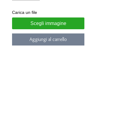
Carica un file
Scegli immagine
Aggiungi al carrello
Anello realizzato in argento 925
Personalizzabile con incisione laser
in smalto nero
Modello con
CUORI
in smalto rosso,
inciso tra un nome e l'altro
Gioiello consegnato in confezione
regalo