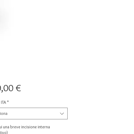
Prezzo
,00 €
ITA
*
iona
ui una breve incisione interna
tivo)