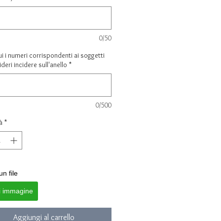
0/50
ui i numeri corrispondenti ai soggetti
deri incidere sull'anello
*
0/500
à
*
un file
i immagine
Aggiungi al carrello