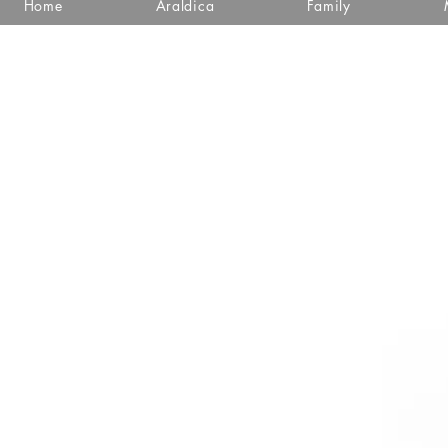
Home
Araldica
Family