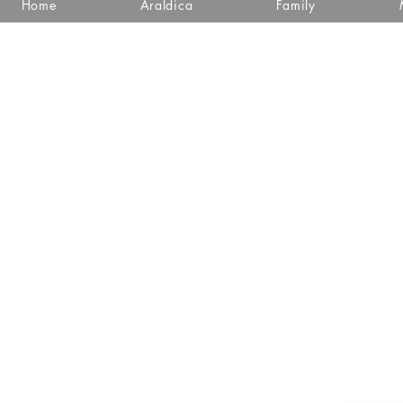
Home
Araldica
Family