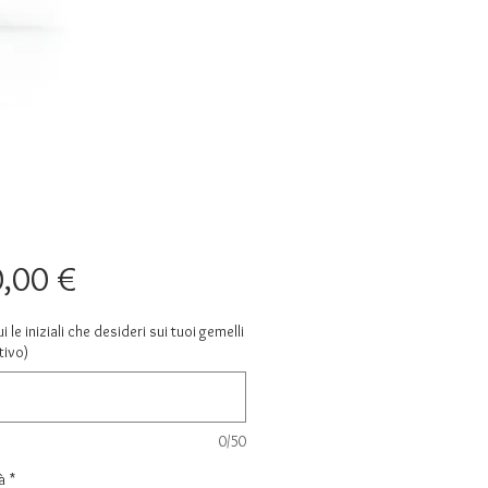
Prezzo
,00 €
i le iniziali che desideri sui tuoi gemelli
tivo)
0/50
à
*