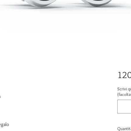
120
Scrivi qu
(facolta
m
regalo
Quantit