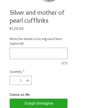
Silver and mother of
pearl cufflinks
Price
€120.00
Write the initials to be engraved here
(optional)
0/50
Quantity
*
Carica un file
Scegli immagine