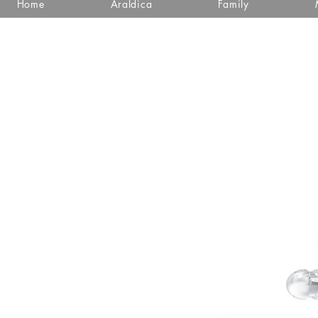
Home
Araldica
Family