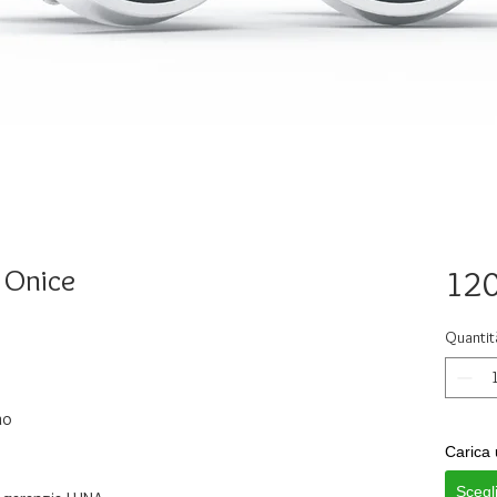
e Onice
120
Quantit
no
Carica 
Scegl