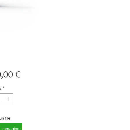
Prezzo
,00 €
à
*
un file
i immagine