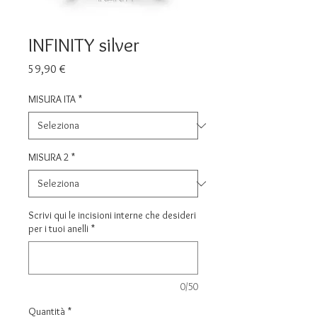
INFINITY silver
Prezzo
59,90 €
MISURA ITA
*
MISURA 2
*
Scrivi qui le incisioni interne che desideri
per i tuoi anelli
*
0/50
Quantità
*