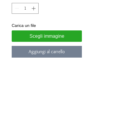
Carica un file
Scegli immagine
Aggiungi al carrello
Coppia
di anelli in Argento 925
Modello lucido bombato da 3,5mm
Disponibili tutte le misure
Nel modulo ordine per quantità 1 si
intende una coppia di anelli