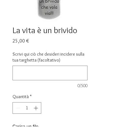
La vita è un brivido
Prezzo
25,00 €
Scrivi qui ciò che desideri incidere sulla
tua targhetta (facoltativo)
0/500
Quantità
*
Carica un file
Scegli immagine