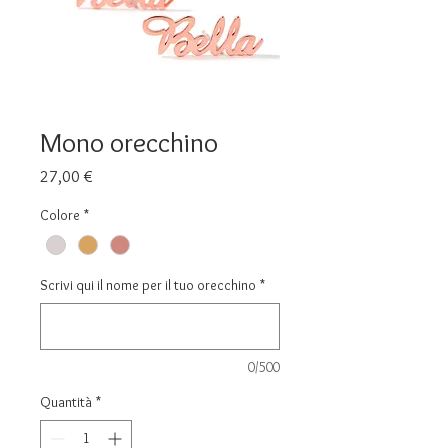
Mono orecchino
Prezzo
27,00 €
Colore
*
Scrivi qui il nome per il tuo orecchino
*
0/500
Quantità
*