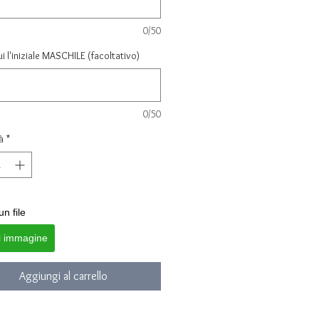
0/50
ui l'iniziale MASCHILE (facoltativo)
0/50
à
*
un file
i immagine
Aggiungi al carrello