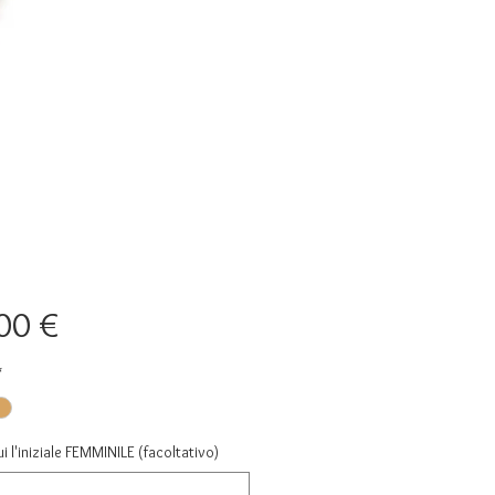
Prezzo
00 €
*
ui l'iniziale FEMMINILE (facoltativo)