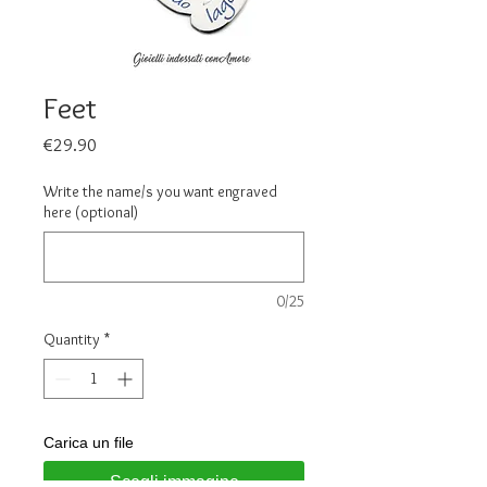
Feet
Price
€29.90
Write the name/s you want engraved
here (optional)
0/25
Quantity
*
Carica un file
Scegli immagine