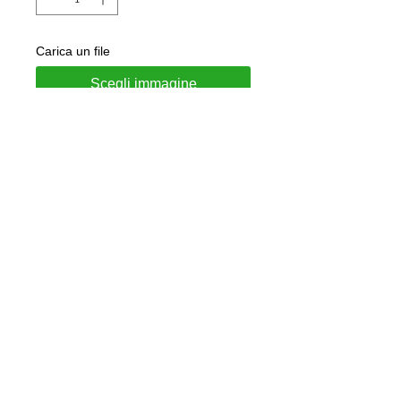
Carica un file
Scegli immagine
Aggiungi al carrello
Portachiavi in acciaio
Personalizzabile con incisione su
richiesta sul retro
Gioiello consegnato in confezione
regalo