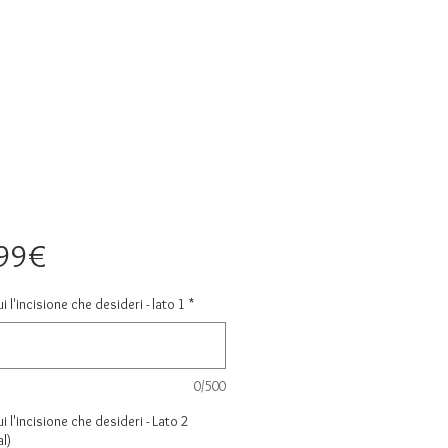
Price
99€
ui l'incisione che desideri - lato 1
*
0/500
ui l'incisione che desideri - Lato 2
l)