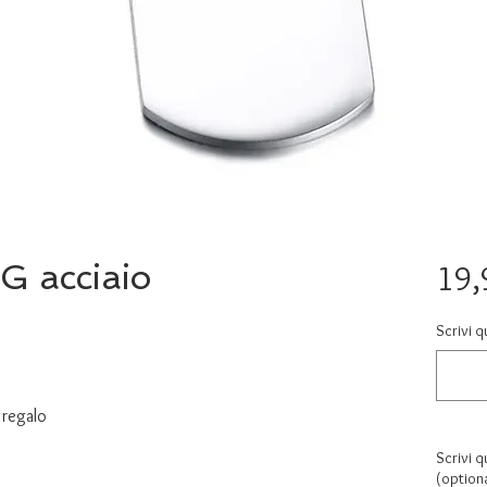
G acciaio
19,
Scrivi q
r
 regalo
Scrivi q
(optiona