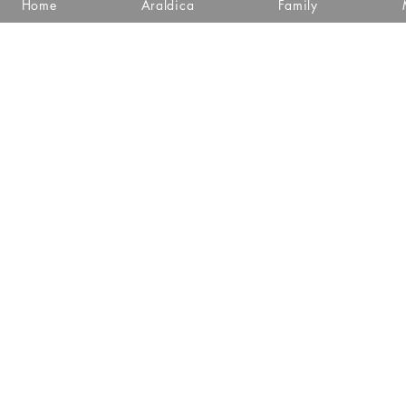
Home
Araldica
Family