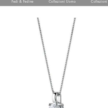
Fedi & Fedine
Collezioni Uomo
Collezion