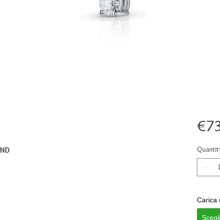
€7
Quantit
OND
Carica 
Scegl