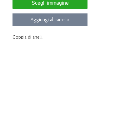
Scegli immagine
Aggiungi al carrello
Coppia di anelli
Modello lucido a fascia bombata
realizzato in argento 925 rodiato
Disponibili tutte le misure
Personalizzabili con incisione
all'interno
Consegnati in confezione regalo e
garanzia autenticità
Per quantità 1 si intende una coppia