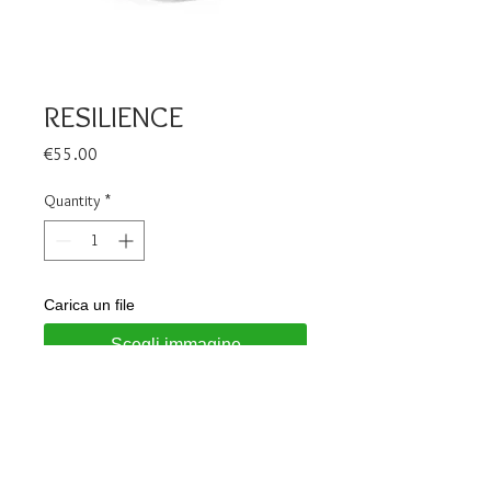
RESILIENCE
Price
€55.00
Quantity
*
Carica un file
Scegli immagine
Add to Cart
925 silver ring CHEVALIER model 
Upper table diameter 9mm Available 