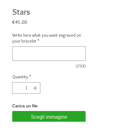
Stars
Price
€45.00
Write here what you want engraved on
your bracelet
*
0/500
Quantity
*
Carica un file
Scegli immagine
Add to Cart