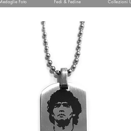
Medaglie Foto
Fedi & Fedine
Collezioni