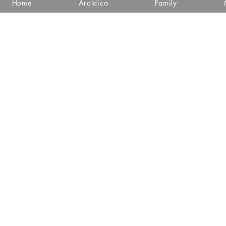
Home
Araldica
Family