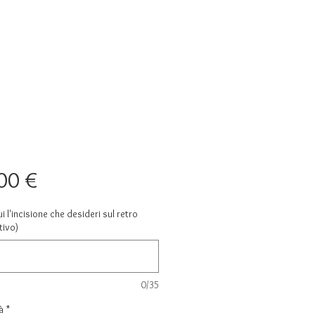
Prezzo
00 €
ui l'incisione che desideri sul retro
tivo)
0/35
à
*