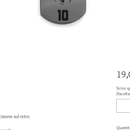
19,
Scrivi q
(facolta
cisione sul retro
Quantit