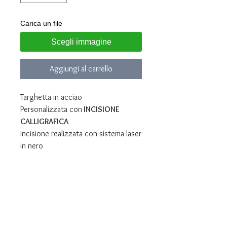
Carica un file
Scegli immagine
Aggiungi al carrello
Targhetta in acciao
Personalizzata con
INCISIONE
CALLIGRAFICA
Incisione realizzata con sistema laser
in nero
Dopo l'acquisto inviaci all'indirizzo
email
lunawebstore@live.it
la foto
della scritta da riprodurre
Oppure al numero whatsapp
3935682444