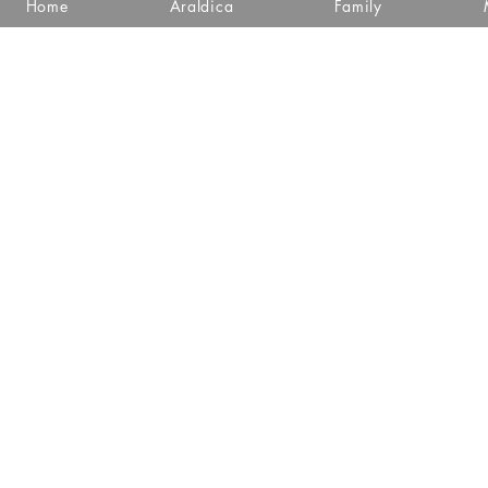
Home
Araldica
Family