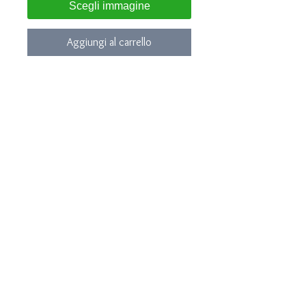
Scegli immagine
Aggiungi al carrello
Accendino Zippo Original
Modello Satinato
Personalizzabile con nome su
richiesta
Prodotto consegnato nella sua
scatola e garanzia Zippo originale in
confezione LUNA