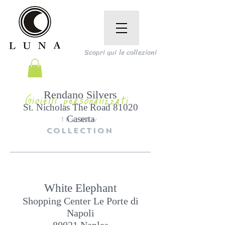
Scopri qui le collezioni
Rendano Silvers
Gioielli personalizzati
St. Nicholas The Road 81020
Caserta
The New
COLLECTION
White Elephant
Shopping Center Le Porte di
Napoli