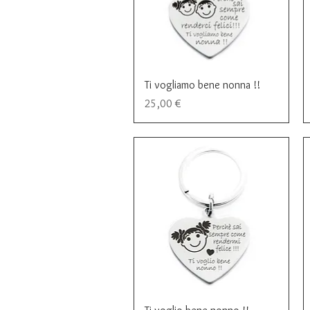
Vista rapida
Ti vogliamo bene nonna !!
Prezzo
25,00 €
Vista rapida