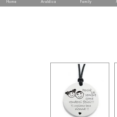
Home
Araldica
Family