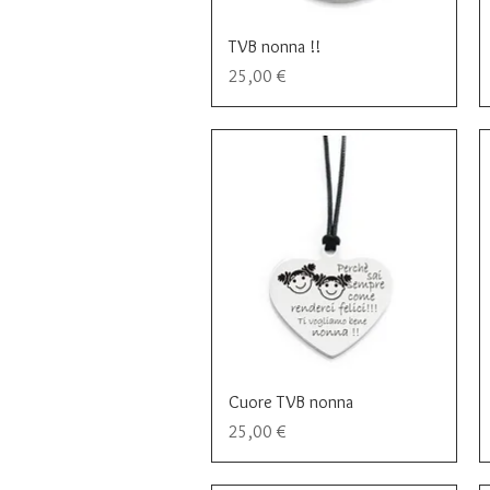
Vista rapida
TVB nonna !!
Prezzo
25,00 €
Vista rapida
Cuore TVB nonna
Prezzo
25,00 €