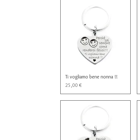
Vista rapida
Ti vogliamo bene nonna !!
Prezzo
25,00 €