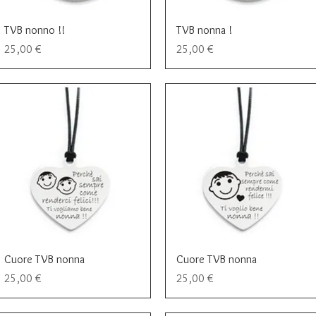
Vista rapida
Vista rapida
TVB nonno !!
TVB nonna !
Prezzo
Prezzo
25,00 €
25,00 €
Vista rapida
Vista rapida
Cuore TVB nonna
Cuore TVB nonna
Prezzo
Prezzo
25,00 €
25,00 €