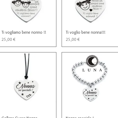
Vista rapida
Vista rapida
Ti vogliamo bene nonno !!
Ti voglio bene nonna!!!
Prezzo
Prezzo
25,00 €
25,00 €
Vista rapida
Vista rapida