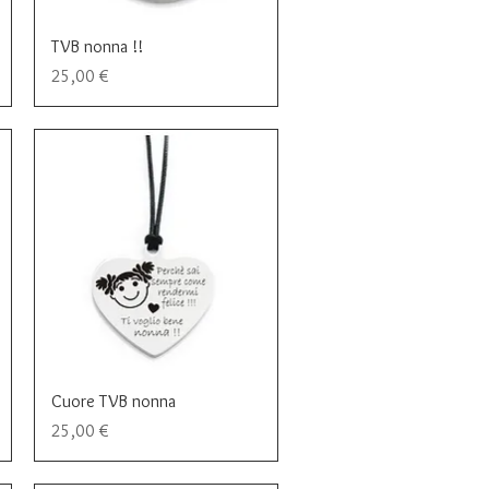
Vista rapida
TVB nonna !!
Prezzo
25,00 €
Vista rapida
Cuore TVB nonna
Prezzo
25,00 €