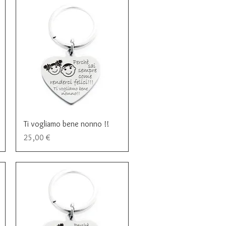
Vista rapida
Ti vogliamo bene nonno !!
Prezzo
25,00 €