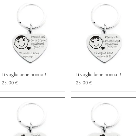
Vista rapida
Vista rapida
Ti voglio bene nonno !!
Ti voglio bene nonna !!
Prezzo
Prezzo
25,00 €
25,00 €