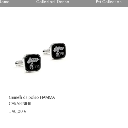
 Uomo
Collezioni Donna
Pet Collection
Vista rapida
Gemelli da polso FIAMMA
CARABINIERI
Prezzo
140,00 €