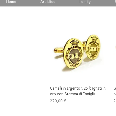
Home
Araldica
Family
Vista rapida
Gemelli in argento 925 bagnati in
G
oro con Stemma di Famiglia
o
Prezzo
P
270,00 €
2