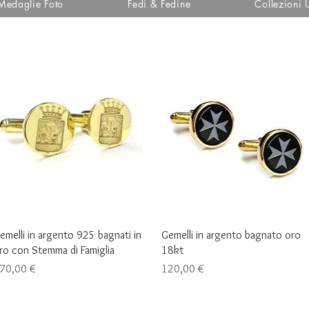
Medaglie Foto
Fedi & Fedine
Collezioni
Vista rapida
Vista rapida
emelli in argento 925 bagnati in
Gemelli in argento bagnato oro
ro con Stemma di Famiglia
18kt
rezzo
Prezzo
70,00 €
120,00 €